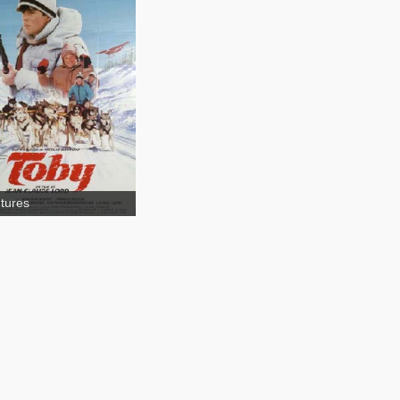
Toby
eague
tures