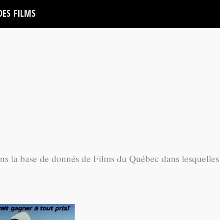
DES FILMS
ans la base de donnés de Films du Québec dans lesquelles