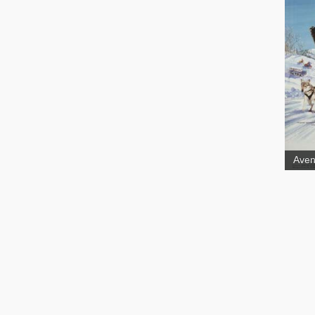
McT
Aven