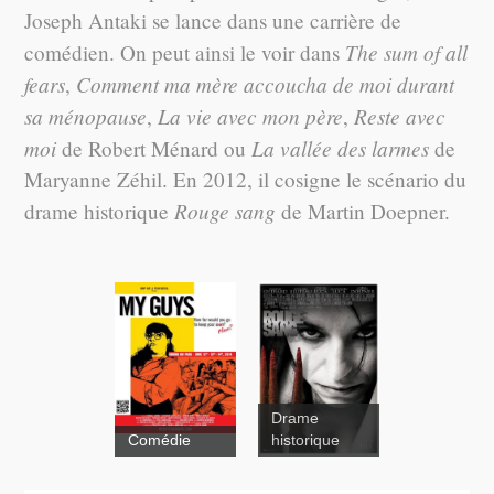
Joseph Antaki se lance dans une carrière de
The sum of all
comédien. On peut ainsi le voir dans
fears
Comment ma mère accoucha de moi durant
,
sa ménopause
La vie avec mon père
Reste avec
,
,
moi
La vallée des larmes
de Robert Ménard ou
de
Maryanne Zéhil. En 2012, il cosigne le scénario du
Rouge sang
drame historique
de Martin Doepner.
Drame
Comédie
historique
Rouge sang
Suspense