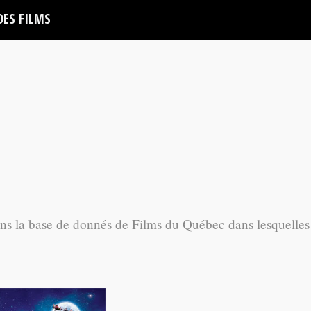
DES FILMS
ans la base de donnés de Films du Québec dans lesquelles