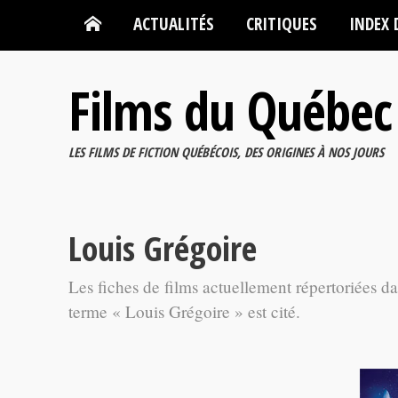
ACTUALITÉS
CRITIQUES
INDEX 
Films du Québec
LES FILMS DE FICTION QUÉBÉCOIS, DES ORIGINES À NOS JOURS
Louis Grégoire
Les fiches de films actuellement répertoriées d
terme « Louis Grégoire » est cité.