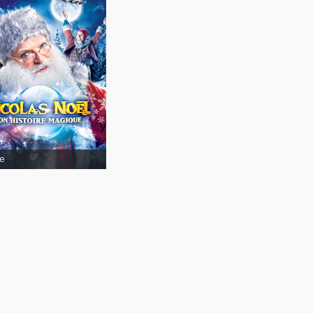
e
sse