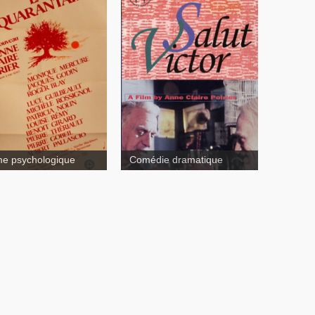
Salut Victor !
La
antaine
e psychologique
Comédie dramatique