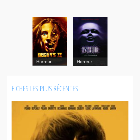
Horreur
Horreur
Psychic
Decoys 2 :
Alien
FICHES LES PLUS RÉCENTES
Seduction