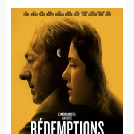
Gaspard et
poing
fils
Le
grand
serpent du
monde
road-
movie
Eldorado
La
beauté de
Pandore