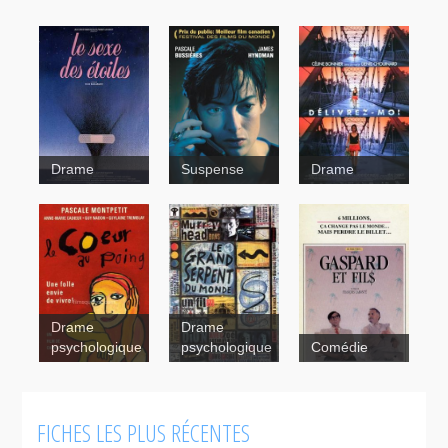
Drame
Suspense
Drame
Le sexe des
étoiles
Drame
Drame
psychologique
psychologique
Comédie
Souvenirs
intimes
FICHES LES PLUS RÉCENTES
Le
coeur au