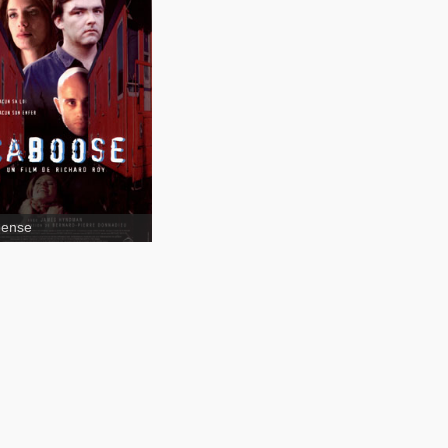
Caboose
pense