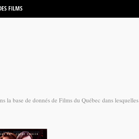
DES FILMS
ans la base de donnés de Films du Québec dans lesquelles