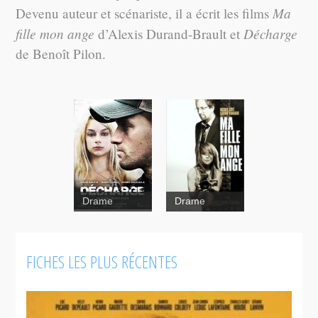
Ma
Devenu auteur et scénariste, il a écrit les films
fille mon ange
Décharge
d’Alexis Durand-Brault et
de Benoît Pilon.
Drame
Drame
FICHES LES PLUS RÉCENTES
Ma
Ce qu'il faut
fille, mon
pour vivre