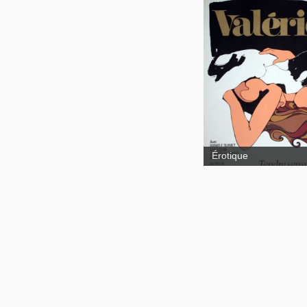
Valérie
Érotique