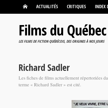
ACTUALITÉS
CRITIQUES
INDEX 
Films du Québec
LES FILMS DE FICTION QUÉBÉCOIS, DES ORIGINES À NOS JOURS
Richard Sadler
Les fiches de films actuellement répertoriées d
terme « Richard Sadler » est cité.