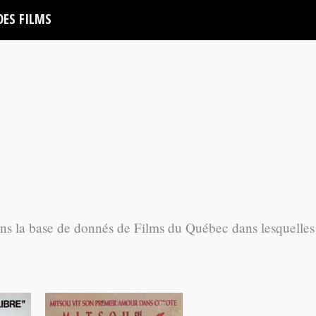
DES FILMS
ans la base de donnés de Films du Québec dans lesquelles