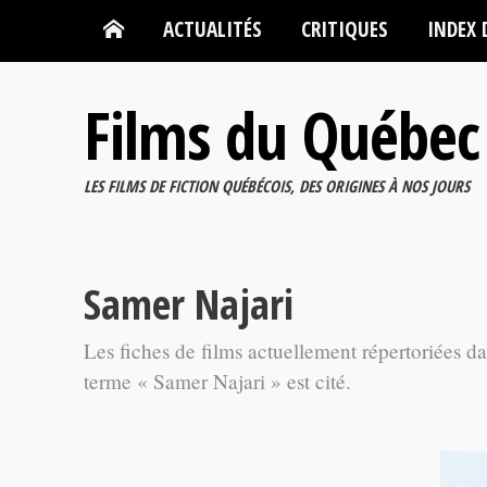
ACTUALITÉS
CRITIQUES
INDEX 
Films du Québec
LES FILMS DE FICTION QUÉBÉCOIS, DES ORIGINES À NOS JOURS
Samer Najari
Les fiches de films actuellement répertoriées d
terme « Samer Najari » est cité.