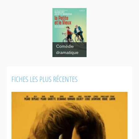
Comédie
dramatique
FICHES LES PLUS RÉCENTES
Grande
Ourse, la clé
des
possibles