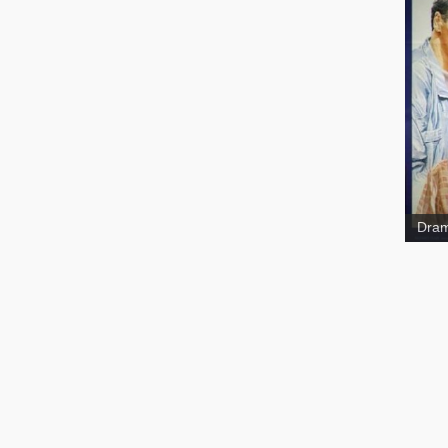
Some
Dra