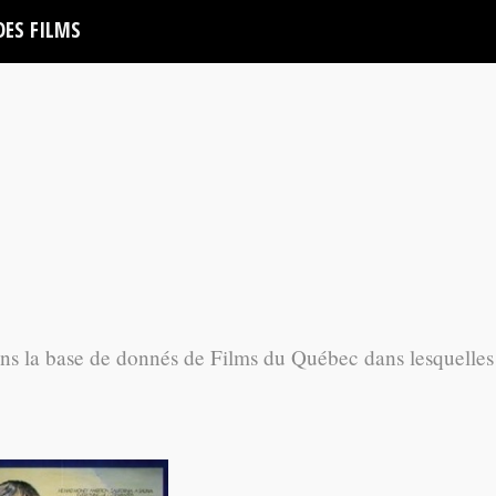
DES FILMS
ans la base de donnés de Films du Québec dans lesquelles