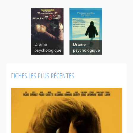
Drame
Drame
psychologique
psychologique
La vie
L'enfant sur
fantôme
le lac
FICHES LES PLUS RÉCENTES