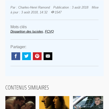
Par : Charles-Henri Ramond
Publication : 3 août 2018
Mise
à jour : 3 août 2018, 14:32
1547
Mots clés
,
Disparition des lucioles
FCVQ
Partager:
CONTENUS SIMILAIRES