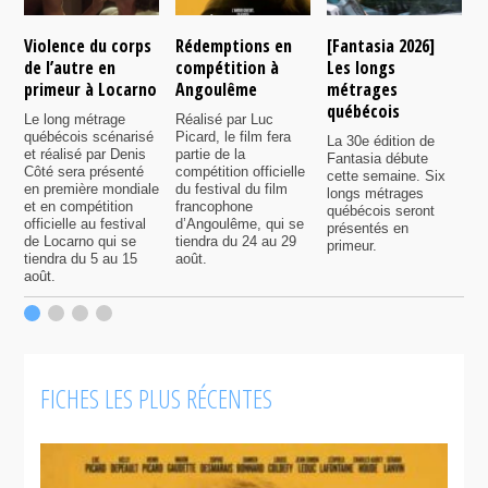
Violence du corps
Rédemptions en
[Fantasia 2026]
L
de l’autre en
compétition à
Les longs
p
primeur à Locarno
Angoulême
métrages
c
québécois
F
Le long métrage
Réalisé par Luc
québécois scénarisé
Picard, le film fera
La 30e édition de
A
et réalisé par Denis
partie de la
Fantasia débute
p
Côté sera présenté
compétition officielle
cette semaine. Six
p
en première mondiale
du festival du film
longs métrages
F
et en compétition
francophone
québécois seront
S
officielle au festival
d’Angoulême, qui se
présentés en
s
de Locarno qui se
tiendra du 24 au 29
primeur.
p
tiendra du 5 au 15
août.
q
août.
p
c
F
FICHES LES PLUS RÉCENTES