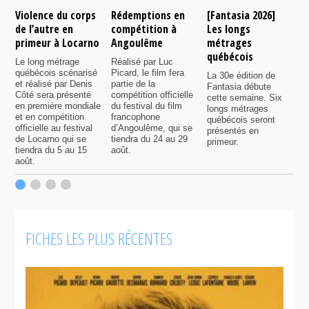
Violence du corps
Rédemptions en
[Fantasia 2026]
L
de l’autre en
compétition à
Les longs
p
primeur à Locarno
Angoulême
métrages
c
québécois
F
Le long métrage
Réalisé par Luc
québécois scénarisé
Picard, le film fera
La 30e édition de
A
et réalisé par Denis
partie de la
Fantasia débute
p
Côté sera présenté
compétition officielle
cette semaine. Six
p
en première mondiale
du festival du film
longs métrages
F
et en compétition
francophone
québécois seront
S
officielle au festival
d’Angoulême, qui se
présentés en
s
de Locarno qui se
tiendra du 24 au 29
primeur.
p
tiendra du 5 au 15
août.
q
août.
p
c
F
FICHES LES PLUS RÉCENTES