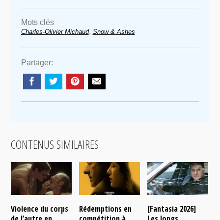
Mots clés
,
Charles-Olivier Michaud
Snow & Ashes
Partager:
CONTENUS SIMILAIRES
Violence du corps
Rédemptions en
[Fantasia 2026]
L
de l’autre en
compétition à
Les longs
p