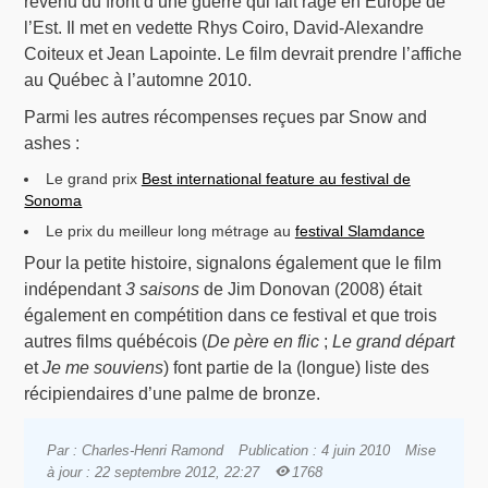
revenu du front d’une guerre qui fait rage en Europe de
l’Est. Il met en vedette Rhys Coiro, David-Alexandre
Coiteux et Jean Lapointe. Le film devrait prendre l’affiche
au Québec à l’automne 2010.
Parmi les autres récompenses reçues par Snow and
ashes :
Le grand prix
Best international feature au festival de
Sonoma
Le prix du meilleur long métrage au
festival Slamdance
Pour la petite histoire, signalons également que le film
indépendant
3 saisons
de Jim Donovan (2008) était
également en compétition dans ce festival et que trois
autres films québécois (
De père en flic
;
Le grand départ
et
Je me souviens
) font partie de la (longue) liste des
récipiendaires d’une palme de bronze.
Par : Charles-Henri Ramond
Publication : 4 juin 2010
Mise
à jour : 22 septembre 2012, 22:27
1768