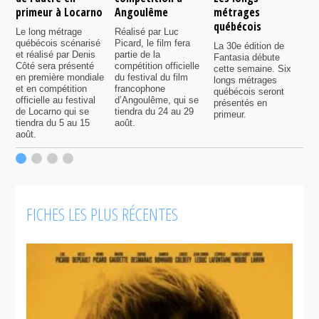
primeur à Locarno
Angoulême
métrages
c
québécois
F
Le long métrage
Réalisé par Luc
québécois scénarisé
Picard, le film fera
La 30e édition de
A
et réalisé par Denis
partie de la
Fantasia débute
p
Côté sera présenté
compétition officielle
cette semaine. Six
p
en première mondiale
du festival du film
longs métrages
F
et en compétition
francophone
québécois seront
S
officielle au festival
d’Angoulême, qui se
présentés en
s
de Locarno qui se
tiendra du 24 au 29
primeur.
p
tiendra du 5 au 15
août.
q
août.
p
c
F
FICHES LES PLUS RÉCENTES