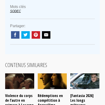
Mots clés
SODEC
Partager:
CONTENUS SIMILAIRES
Violence du corps
Rédemptions en
[Fantasia 2026]
L
de l’autre en
compétition à
Les longs
p
primeur à Locarno
Angoulême
métrages
c