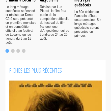
québécois
F
Le long métrage
Réalisé par Luc
québécois scénarisé
Picard, le film fera
La 30e édition de
A
et réalisé par Denis
partie de la
Fantasia débute
p
Côté sera présenté
compétition officielle
cette semaine. Six
p
en première mondiale
du festival du film
longs métrages
F
et en compétition
francophone
québécois seront
S
officielle au festival
d’Angoulême, qui se
présentés en
s
de Locarno qui se
tiendra du 24 au 29
primeur.
p
tiendra du 5 au 15
août.
q
août.
p
c
F
FICHES LES PLUS RÉCENTES