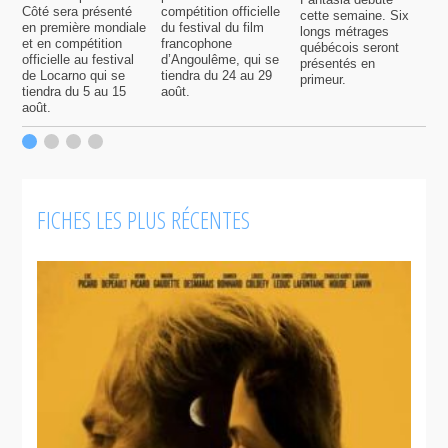
Côté sera présenté
compétition officielle
cette semaine. Six
p
en première mondiale
du festival du film
longs métrages
F
et en compétition
francophone
québécois seront
S
officielle au festival
d’Angoulême, qui se
présentés en
s
de Locarno qui se
tiendra du 24 au 29
primeur.
p
tiendra du 5 au 15
août.
q
août.
p
c
F
FICHES LES PLUS RÉCENTES