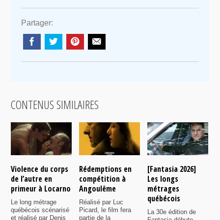
Partager:
CONTENUS SIMILAIRES
Violence du corps
Rédemptions en
[Fantasia 2026]
L
de l’autre en
compétition à
Les longs
p
primeur à Locarno
Angoulême
métrages
c
québécois
F
Le long métrage
Réalisé par Luc
québécois scénarisé
Picard, le film fera
La 30e édition de
A
et réalisé par Denis
partie de la
Fantasia débute
p