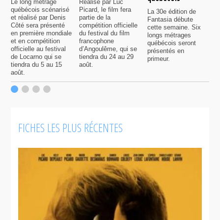
Le long métrage
Réalisé par Luc
québécois scénarisé
Picard, le film fera
La 30e édition de
A
et réalisé par Denis
partie de la
Fantasia débute
p
Côté sera présenté
compétition officielle
cette semaine. Six
p
en première mondiale
du festival du film
longs métrages
F
et en compétition
francophone
québécois seront
S
officielle au festival
d’Angoulême, qui se
présentés en
s
de Locarno qui se
tiendra du 24 au 29
primeur.
p
tiendra du 5 au 15
août.
q
août.
p
c
F
FICHES LES PLUS RÉCENTES