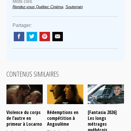
Mots clés
,
Rendez-vous Québec Cinéma
Souterrain
Partager:
CONTENUS SIMILAIRES
Violence du corps
Rédemptions en
[Fantasia 2026]
L
de l’autre en
compétition à
Les longs
p
primeur à Locarno
Angoulême
métrages
c
québécois
F