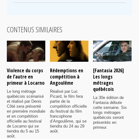
CONTENUS SIMILAIRES
Violence du corps
Rédemptions en
[Fantasia 2026]
L
de l’autre en
compétition à
Les longs
p
primeur à Locarno
Angoulême
métrages
c
québécois
F
Le long métrage
Réalisé par Luc
québécois scénarisé
Picard, le film fera
La 30e édition de
A
et réalisé par Denis
partie de la
Fantasia débute
p
Côté sera présenté
compétition officielle
cette semaine. Six
p
en première mondiale
du festival du film
longs métrages
F
et en compétition
francophone
québécois seront
S
officielle au festival
d’Angoulême, qui se
présentés en
s
de Locarno qui se
tiendra du 24 au 29
primeur.
p
tiendra du 5 au 15
août.
q
août.
p