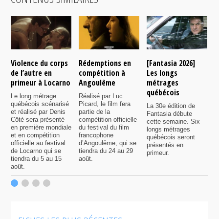
Violence du corps
Rédemptions en
[Fantasia 2026]
L
de l’autre en
compétition à
Les longs
p
primeur à Locarno
Angoulême
métrages
c
québécois
F
Le long métrage
Réalisé par Luc
québécois scénarisé
Picard, le film fera
La 30e édition de
A
et réalisé par Denis
partie de la
Fantasia débute
p
Côté sera présenté
compétition officielle
cette semaine. Six
p
en première mondiale
du festival du film
longs métrages
F
et en compétition
francophone
québécois seront
S
officielle au festival
d’Angoulême, qui se
présentés en
s
de Locarno qui se
tiendra du 24 au 29
primeur.
p
tiendra du 5 au 15
août.
q
août.
p
c
F