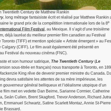
ilm Twentieth Century de Matthew Rankin
ry
, long métrage fantaisiste écrit et réalisé par Matthew Rankin 
e
aine le grand prix de la compétition internationale lors de la 8
nternational Film Festival
, au Mexique. Il s’agit d’une troisième
m, déjà lauréat du meilleur premier film canadien au Festival
de Toronto (TIFF) et mention spéciale « Artiste émergent » au Fes
de Calgary (CIFF). Le film avait également été présenté en
 au Festival du nouveau cinéma (FNC).
aste et son humour satirique,
The Twentieth Century
(
Le
rsion sous-titrée en français) nous transporte à Toronto, en 189
n Mackenzie King rêve de devenir premier ministre du Canada. D
ing devra satisfaire les attentes de sa mère impérieuse, les
n gouverneur général belliqueux et l’idéalisme utopique d’un
e film met en vedette Dan Beirne, Sarianne Cormier, Catherine 
a, Seán Cullen, Brent Skagford, Trevor Anderson, Richard Jutra
, Emmanuel Schwartz, Satine Scarlett Montaz, Annie St-Pierre
ie Brassard.