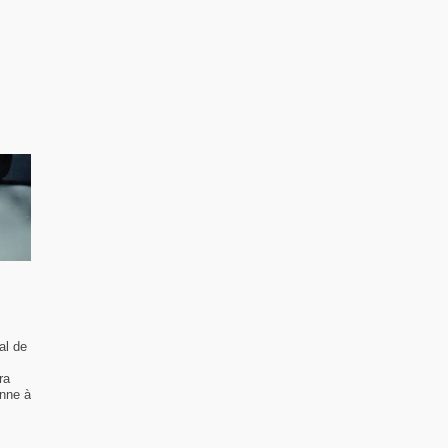
al de
ra
enne à