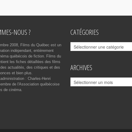
MMES-NOUS ?
CATÉGORIES
Catégories
mbre 2008, Films du Québec est un
rmation indépendant, entièrement
néma québécois de fiction. Films du
ient les fiches détaillées des films
ARCHIVES
des actualités, des critiques et des
onces et bien plus.
 administration : Charles-Henri
Archives
mbre de l'Association québécoise
es de cinéma.