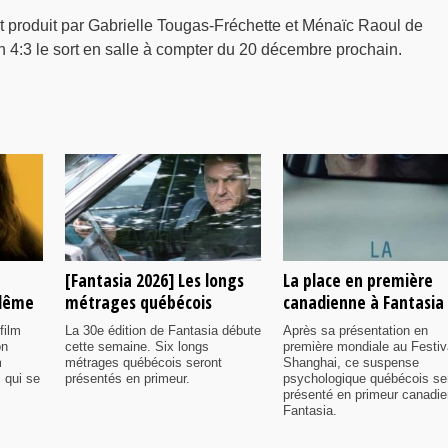
t produit par Gabrielle Tougas-Fréchette et Ménaïc Raoul de
 4:3 le sort en salle à compter du 20 décembre prochain.
[Fantasia 2026] Les longs
La place en première
ulême
métrages québécois
canadienne à Fantasia
film
La 30e édition de Fantasia débute
Après sa présentation en
on
cette semaine. Six longs
première mondiale au Festiv
m
métrages québécois seront
Shanghai, ce suspense
 qui se
présentés en primeur.
psychologique québécois se
présenté en primeur canadi
Fantasia.