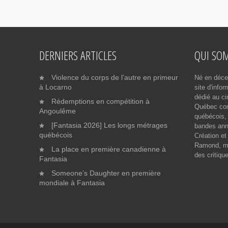
DERNIERS ARTICLES
QUI SO
Violence du corps de l’autre en primeur
Né en déce
à Locarno
site d'info
dédié au ci
Rédemptions en compétition à
Québec cont
Angoulême
québécois, 
[Fantasia 2026] Les longs métrages
bandes ann
québécois
Création et
Ramond, me
La place en première canadienne à
des critiqu
Fantasia
Someone’s Daughter en première
mondiale à Fantasia