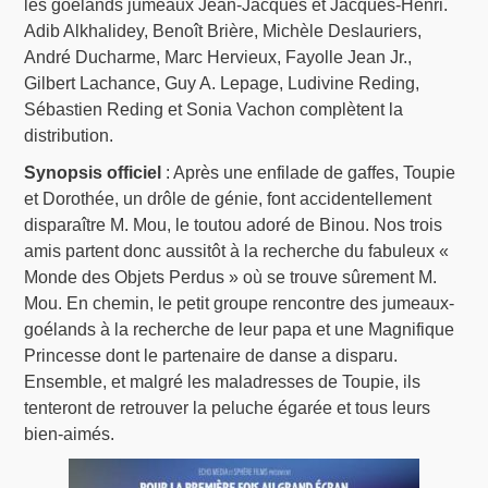
les goélands jumeaux Jean-Jacques et Jacques-Henri.
Adib Alkhalidey, Benoît Brière, Michèle Deslauriers,
André Ducharme, Marc Hervieux, Fayolle Jean Jr.,
Gilbert Lachance, Guy A. Lepage, Ludivine Reding,
Sébastien Reding et Sonia Vachon complètent la
distribution.
Synopsis officiel
: Après une enfilade de gaffes, Toupie
et Dorothée, un drôle de génie, font accidentellement
disparaître M. Mou, le toutou adoré de Binou. Nos trois
amis partent donc aussitôt à la recherche du fabuleux «
Monde des Objets Perdus » où se trouve sûrement M.
Mou. En chemin, le petit groupe rencontre des jumeaux-
goélands à la recherche de leur papa et une Magnifique
Princesse dont le partenaire de danse a disparu.
Ensemble, et malgré les maladresses de Toupie, ils
tenteront de retrouver la peluche égarée et tous leurs
bien-aimés.