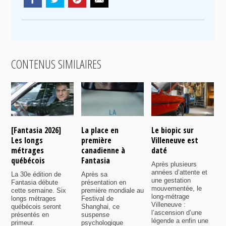
CONTENUS SIMILAIRES
[Fantasia 2026]
La place en
Le biopic sur
R
Les longs
première
Villeneuve est
s
métrages
canadienne à
daté
C
québécois
Fantasia
e
Après plusieurs
P
années d’attente et
La 30e édition de
Après sa
v
une gestation
Fantasia débute
présentation en
i
mouvementée, le
cette semaine. Six
première mondiale au
d
long-métrage
longs métrages
Festival de
q
Villeneuve :
québécois seront
Shanghai, ce
f
l’ascension d’une
présentés en
suspense
légende a enfin une
primeur.
psychologique