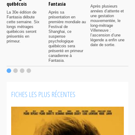
C
québécois
Fantasia
e
Après plusieurs
P
années d’attente et
La 30e édition de
Après sa
v
une gestation
Fantasia débute
présentation en
i
mouvementée, le
cette semaine. Six
première mondiale au
d
long-métrage
longs métrages
Festival de
q
Villeneuve :
québécois seront
Shanghai, ce
f
l’ascension d’une
présentés en
suspense
légende a enfin une
primeur.
psychologique
date de sortie.
québécois sera
présenté en primeur
canadienne à
Fantasia.
FICHES LES PLUS RÉCENTES