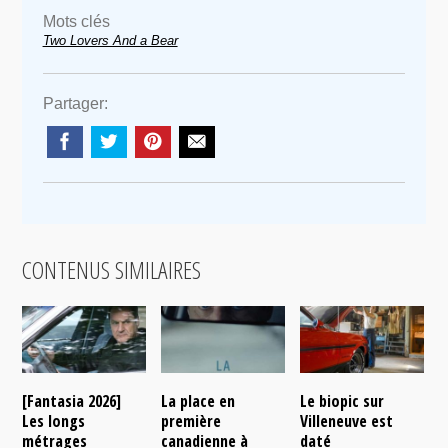
Mots clés
Two Lovers And a Bear
Partager:
CONTENUS SIMILAIRES
[Fantasia 2026]
La place en
Le biopic sur
R
Les longs
première
Villeneuve est
s
métrages
canadienne à
daté