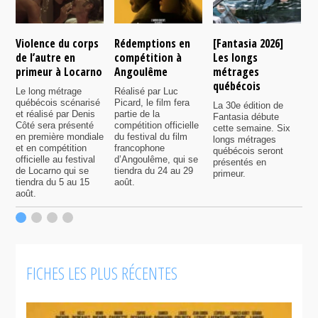
Violence du corps
Rédemptions en
[Fantasia 2026]
L
de l’autre en
compétition à
Les longs
p
primeur à Locarno
Angoulême
métrages
c
québécois
F
Le long métrage
Réalisé par Luc
québécois scénarisé
Picard, le film fera
La 30e édition de
A
et réalisé par Denis
partie de la
Fantasia débute
p
Côté sera présenté
compétition officielle
cette semaine. Six
p
en première mondiale
du festival du film
longs métrages
F
et en compétition
francophone
québécois seront
S
officielle au festival
d’Angoulême, qui se
présentés en
s
de Locarno qui se
tiendra du 24 au 29
primeur.
p
tiendra du 5 au 15
août.
q
août.
p
c
F
FICHES LES PLUS RÉCENTES