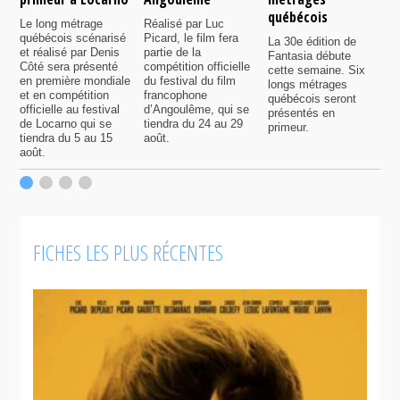
québécois
F
Le long métrage
Réalisé par Luc
québécois scénarisé
Picard, le film fera
La 30e édition de
A
et réalisé par Denis
partie de la
Fantasia débute
p
Côté sera présenté
compétition officielle
cette semaine. Six
p
en première mondiale
du festival du film
longs métrages
F
et en compétition
francophone
québécois seront
S
officielle au festival
d’Angoulême, qui se
présentés en
s
de Locarno qui se
tiendra du 24 au 29
primeur.
p
tiendra du 5 au 15
août.
q
août.
p
c
F
FICHES LES PLUS RÉCENTES