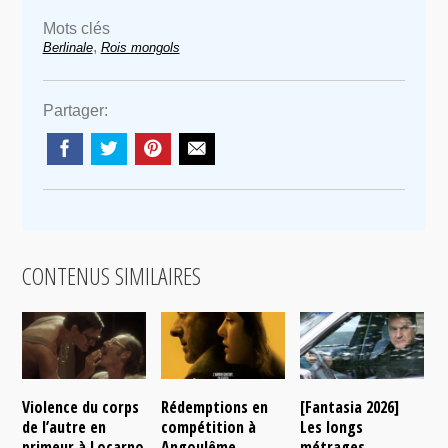
Mots clés
,
Berlinale
Rois mongols
Partager:
CONTENUS SIMILAIRES
Violence du corps
Rédemptions en
[Fantasia 2026]
L
de l’autre en
compétition à
Les longs
p
primeur à Locarno
Angoulême
métrages
c