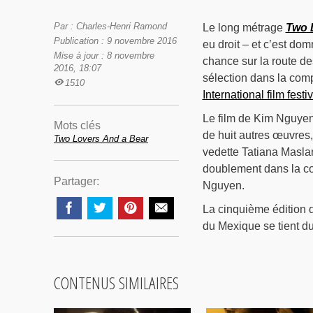
Par : Charles-Henri Ramond
Le long métrage
Two 
Publication : 9 novembre 2016
eu droit – et c’est d
Mise à jour : 8 novembre
chance sur la route de
2016, 18:07
sélection dans la comp
1510
International film festiv
Le film de Kim Nguyen
Mots clés
de huit autres œuvres
Two Lovers And a Bear
vedette Tatiana Masla
doublement dans la co
Partager:
Nguyen.
La cinquième édition 
du Mexique se tient d
CONTENUS SIMILAIRES