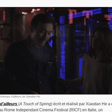
printemps d’ailleurs de Xiaodan He
d’ailleurs
(
A Touch of Spring
) écrit et réalisé par Xiaodan He a 
au Rome Independant Cinema Festival (RICF) en Italie, un