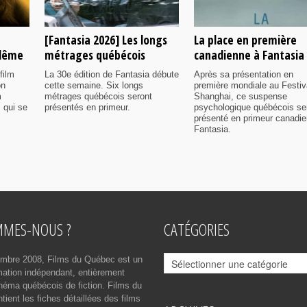
[Fantasia 2026] Les longs
La place en première
ulême
métrages québécois
canadienne à Fantasia
film
La 30e édition de Fantasia débute
Après sa présentation en
on
cette semaine. Six longs
première mondiale au Festiv
m
métrages québécois seront
Shanghai, ce suspense
 qui se
présentés en primeur.
psychologique québécois se
présenté en primeur canadi
Fantasia.
MMES-NOUS ?
CATÉGORIES
Catégories
mbre 2008, Films du Québec est un
rmation indépendant, entièrement
néma québécois de fiction. Films du
ient les fiches détaillées des films