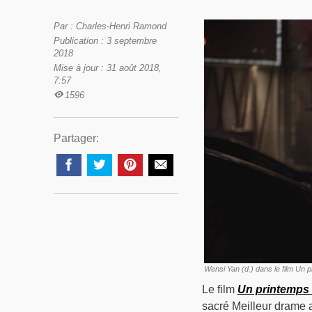
Par : Charles-Henri Ramond
Publication : 3 septembre
2018
Mise à jour : 31 août 2018,
7:57
1596
Partager:
Wensi Yan (d.) dans le film Un 
Le film
Un printemps 
sacré Meilleur drame 