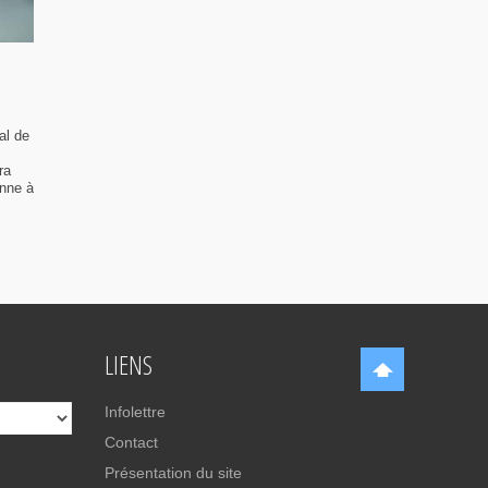
al de
ra
enne à
LIENS
Infolettre
Contact
Présentation du site