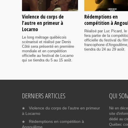
Violence du corps de
Rédemptions en
l’autre en primeur à
compétition à Ango
Locarno
Réalisé par Luc Picard, le 
fera partie de la compétiti
Le long métrage québécois
officielle du festival du fil
scénarisé et réalisé par Denis
francophone d’Angoulême,
Côté sera présenté en première
tiendra du 24 au 29 août.
mondiale et en compétition
officielle au festival de Locarno
qui se tiendra du 5 au 15 août.
DERNIERS ARTICLES
QUI SO
Violence du corps de l’autre en primeur
Né en déce
à Locarno
site d'info
dédié au ci
Rédemptions en compétition à
Québec cont
Angoulême