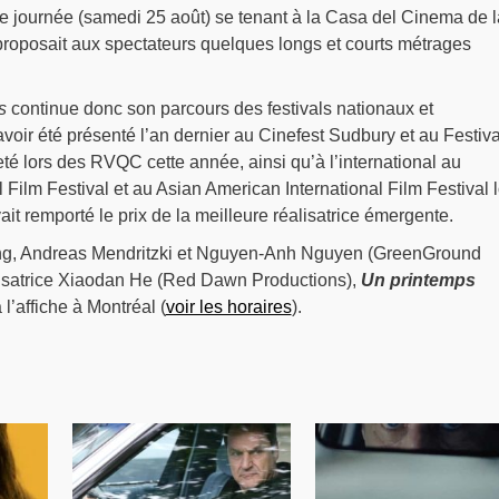
 journée (samedi 25 août) se tenant à la Casa del Cinema de l
proposait aux spectateurs quelques longs et courts métrages
s
continue donc son parcours des festivals nationaux et
avoir été présenté l’an dernier au Cinefest Sudbury et au Festiva
é lors des RVQC cette année, ainsi qu’à l’international au
 Film Festival et au Asian American International Film Festival l
t remporté le prix de la meilleure réalisatrice émergente.
ng, Andreas Mendritzki et Nguyen-Anh Nguyen (GreenGround
alisatrice Xiaodan He (Red Dawn Productions),
Un printemps
l’affiche à Montréal (
voir les horaires
).