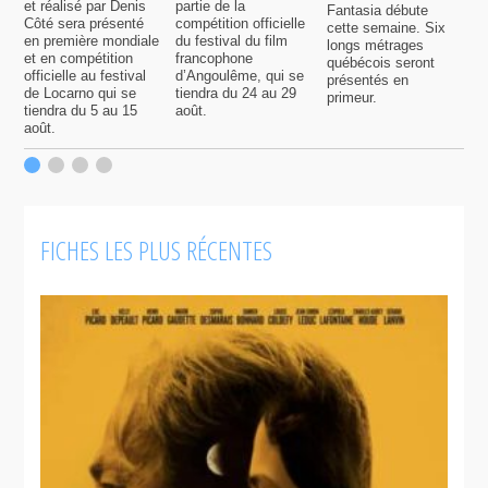
et réalisé par Denis
partie de la
Fantasia débute
p
Côté sera présenté
compétition officielle
cette semaine. Six
p
en première mondiale
du festival du film
longs métrages
F
et en compétition
francophone
québécois seront
S
officielle au festival
d’Angoulême, qui se
présentés en
s
de Locarno qui se
tiendra du 24 au 29
primeur.
p
tiendra du 5 au 15
août.
q
août.
p
c
F
FICHES LES PLUS RÉCENTES