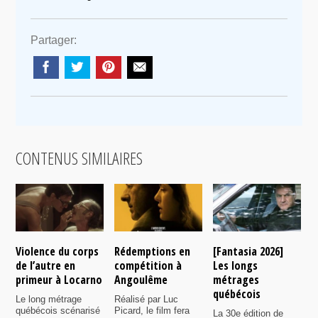
Partager:
CONTENUS SIMILAIRES
Violence du corps
Rédemptions en
[Fantasia 2026]
L
de l’autre en
compétition à
Les longs
p
primeur à Locarno
Angoulême
métrages
c
québécois
F
Le long métrage
Réalisé par Luc
québécois scénarisé
Picard, le film fera
La 30e édition de
A