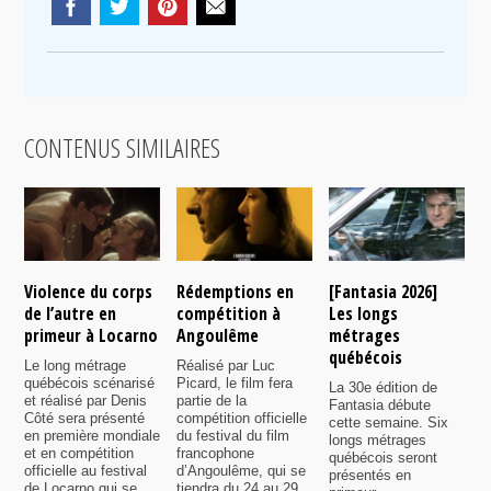
CONTENUS SIMILAIRES
Violence du corps
Rédemptions en
[Fantasia 2026]
L
de l’autre en
compétition à
Les longs
p
primeur à Locarno
Angoulême
métrages
c
québécois
F
Le long métrage
Réalisé par Luc
québécois scénarisé
Picard, le film fera
La 30e édition de
A
et réalisé par Denis
partie de la
Fantasia débute
p
Côté sera présenté
compétition officielle
cette semaine. Six
p
en première mondiale
du festival du film
longs métrages
F
et en compétition
francophone
québécois seront
S
officielle au festival
d’Angoulême, qui se
présentés en
s
de Locarno qui se
tiendra du 24 au 29