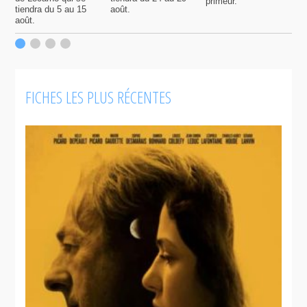
primeur.
p
tiendra du 5 au 15
août.
q
août.
p
c
F
FICHES LES PLUS RÉCENTES