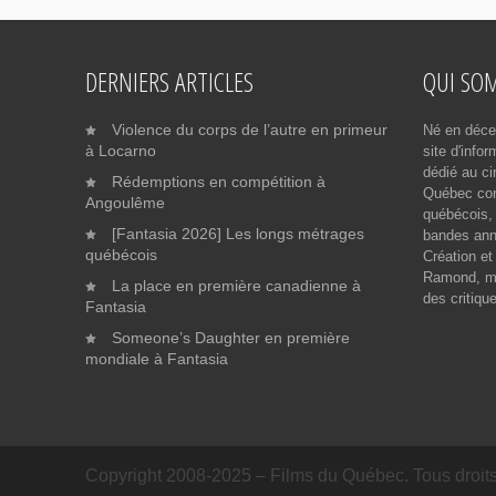
DERNIERS ARTICLES
QUI SO
Violence du corps de l’autre en primeur
Né en déce
à Locarno
site d'info
dédié au ci
Rédemptions en compétition à
Québec cont
Angoulême
québécois, 
[Fantasia 2026] Les longs métrages
bandes ann
québécois
Création et
Ramond, me
La place en première canadienne à
des critiqu
Fantasia
Someone’s Daughter en première
mondiale à Fantasia
Copyright 2008-2025 – Films du Québec. Tous droits 