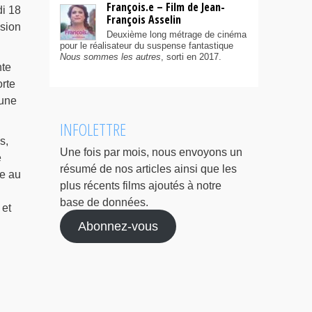
François.e – Film de Jean-
di 18
François Asselin
asion
Deuxième long métrage de cinéma
pour le réalisateur du suspense fantastique
Nous sommes les autres
, sorti en 2017.
te
orte
 une
INFOLETTRE
s,
Une fois par mois, nous envoyons un
e
résumé de nos articles ainsi que les
le au
plus récents films ajoutés à notre
base de données.
 et
Abonnez-vous