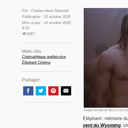
Par : Charles-Henri Ramond
Publication : 15 octobre 2018
Mise à jour : 14 octobre 2018,
9:22
4267
Mots clés
,
Cinémathèque québécoise
Éléphant Cinéma
Partager:
Image extraite du film Le vent 
Éléphant : mémoire du
vent du Wyoming
, u