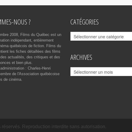
MMES-NOUS ?
CATÉGORIES
Catégories
mbre 2008, Films du Québec est un
rmation indépendant, entièrement
néma québécois de fiction. Films du
ient les fiches détaillées des films
ARCHIVES
des actualités, des critiques et des
onces et bien plus.
 administration : Charles-Henri
Archives
mbre de l'Association québécoise
es de cinéma.
réservés. Reproduction interdite sans autorisation.