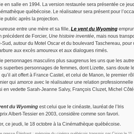
ie en salle en 1994. La version restaurée sera présentée ce jeu
inémathèque québécoise. Le réalisateur sera présent pour l’occ
le public après la projection.
oureuse entre une mère et sa fille,
Le vent du Wyoming
emprun
m précédent de Forcier,
Une histoire inventée
, mais nous transp
ive-Sud, autour du Motel Oscar et du boulevard Taschereau, pour
arbure aux excès amoureux et aux dialogues rimés.
 de personnages masculins plus saugrenus les uns que les autre
is superbes personnages de femmes, dont Lizette, sans doute l
u’il ait offert à France Castel, et celui de Manon, le premier rô
er qui amorce avec le réalisateur une relation professionnelle
ssi en vedette Sarah-Jeanne Salvy, François Cluzet, Michel Côté
vent du Wyoming
est celui que le cinéaste, lauréat de l’Iris
ix Albert-Tessier en 2003, considère comme son favori.
r, ce jeudi, le 18 octobre à la Cinémathèque québécoise.
 presse Éléphant : mémoire du cinéma québécois transmis par Cision le 11