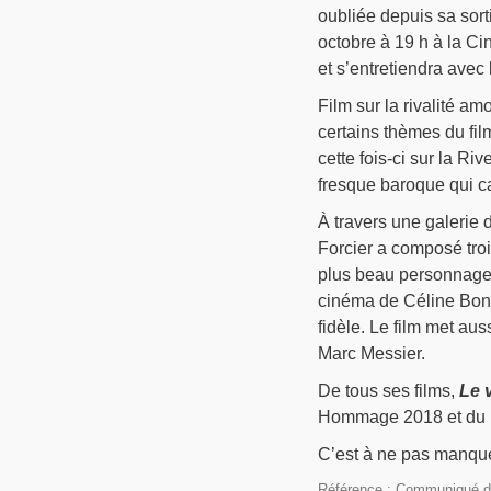
oubliée depuis sa sort
octobre à 19 h à la C
et s’entretiendra avec 
Film sur la rivalité am
certains thèmes du fil
cette fois-ci sur la R
fresque baroque qui c
À travers une galerie
Forcier a composé tro
plus beau personnage q
cinéma de Céline Bonni
fidèle. Le film met au
Marc Messier.
De tous ses films,
Le 
Hommage 2018 et du pr
C’est à ne pas manque
Référence : Communiqué de