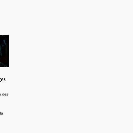
ges
e des
la