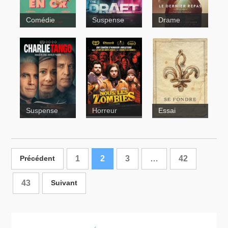
Comédie
Suspense
Drame
Sortie 67
Suspense
Horreur
Essai
Nulle trace
La petite
fille qui
aimait trop
1
2
3
…
les
42
Précédent
allumettes
43
Suivant
40 Is the
Les zombies
New 20
qui ont
mangé le