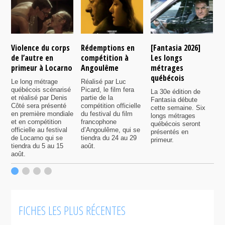
Violence du corps
Rédemptions en
[Fantasia 2026]
L
de l’autre en
compétition à
Les longs
p
primeur à Locarno
Angoulême
métrages
c
québécois
F
Le long métrage
Réalisé par Luc
québécois scénarisé
Picard, le film fera
La 30e édition de
A
et réalisé par Denis
partie de la
Fantasia débute
p
Côté sera présenté
compétition officielle
cette semaine. Six
p
en première mondiale
du festival du film
longs métrages
F
et en compétition
francophone
québécois seront
S
officielle au festival
d’Angoulême, qui se
présentés en
s
de Locarno qui se
tiendra du 24 au 29
primeur.
p
tiendra du 5 au 15
août.
q
août.
p
c
F
FICHES LES PLUS RÉCENTES