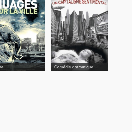
es sur la ville
Un
capitalisme sentimental
me
Comédie dramatique