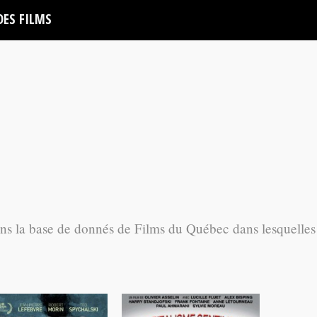
DES FILMS
ans la base de donnés de Films du Québec dans lesquelles