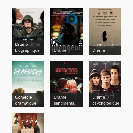
Drame
biographique
Drame
Drame
Mémoires
affectives
Fabuleuses
Comédie
Drame
Drame
dramatique
sentimental
psychologique
Les faux
tatouages
1:54