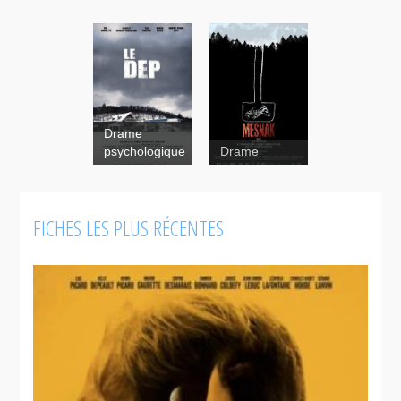
Drame
psychologique
Drame
FICHES LES PLUS RÉCENTES
Le
dep