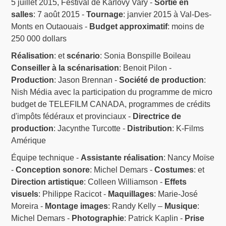
5 juillet 2015, Festival de Karlovy Vary -
Sortie en
salles
: 7 août 2015 -
Tournage
: janvier 2015 à Val-Des-
Monts en Outaouais -
Budget approximatif
: moins de
250 000 dollars
Réalisation
: et
scénario
: Sonia Bonspille Boileau
Conseiller à la scénarisation
: Benoit Pilon -
Production
: Jason Brennan -
Société de production
:
Nish Média avec la participation du programme de micro
budget de TELEFILM CANADA, programmes de crédits
d'impôts fédéraux et provinciaux -
Directrice de
production
: Jacynthe Turcotte -
Distribution
: K-Films
Amérique
Équipe technique -
Assistante réalisation
: Nancy Moïse
-
Conception sonore
: Michel Demars -
Costumes
: et
Direction artistique
: Colleen Williamson -
Effets
visuels
: Philippe Racicot -
Maquillages
: Marie-José
Moreira -
Montage images
: Randy Kelly –
Musique
:
Michel Demars -
Photographie
: Patrick Kaplin -
Prise