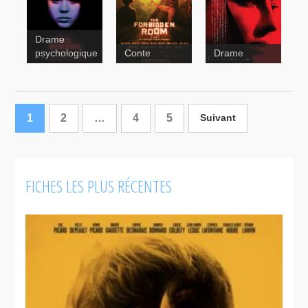
Drame
Les démons
psychologique
Conte
Drame
La guerre
des tuques
1
2
…
4
5
Suivant
Anna
La
The
guerre des
Forbidden
FICHES LES PLUS RÉCENTES
tuques 3D
Room