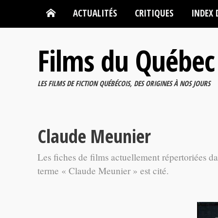
ACTUALITÉS
CRITIQUES
INDEX 
Films du Québec
LES FILMS DE FICTION QUÉBÉCOIS, DES ORIGINES À NOS JOURS
Claude Meunier
Les fiches de films actuellement répertoriées d
terme « Claude Meunier » est cité.