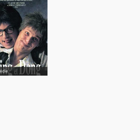
Ding et Dong
lm
édie