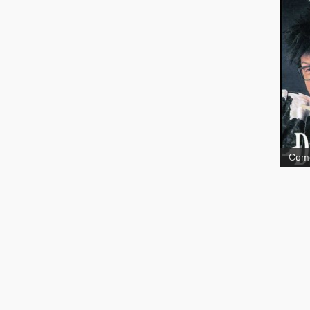
le fi
Com