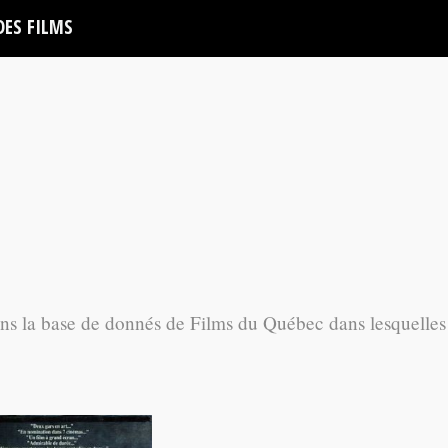
DES FILMS
ans la base de donnés de Films du Québec dans lesquelles