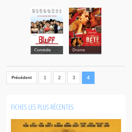
Comédie
Drame
Bluff
1
2
3
Subconscious
4
Précédent
Cruelty
FICHES LES PLUS RÉCENTES