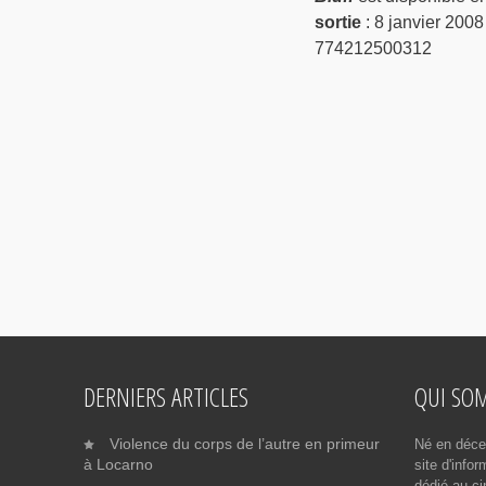
sortie
: 8 janvier 2008
774212500312
DERNIERS ARTICLES
QUI SO
Violence du corps de l’autre en primeur
Né en déce
à Locarno
site d'info
dédié au ci