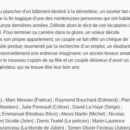
u plancher d'un bâtiment destiné à la démolition, un ouvrier fait
e la fin tragique d'une des nombreuses personnes qui ont habité
inze dernières années. Débute alors le récit de ces locataires 
. Pour terminer sa carrière dans la gloire, un voleur décide
s son propre appartement; un couple se fait offrir un chèque de
oile perdue; tourmenté par la recherche d’un emploi, un étudiant
ssionnellement une entrevue imaginaire; un ancien boxeur ama
ter le nouveau copain de sa fille et un couple désireux d’avoir un
géniteur, qui se trouve être leur bon ami.
 ; Marc Messier (Patrice) ; Raymond Bouchard (Edmond) ; Pier
astien) ; Julie Perreault (Céline) ; David La Haye (Serge) ;
 ; Emmanuel Bilodeau (Nico) ; Alexis Martin (Michel) ; Nicolas
rt Sicotte (John) ; Denis Trudel (Le policier) ; Marie-Laurence
uranceau (La blonde de Julien) ; Simon Olivier Fecteau (Julien)