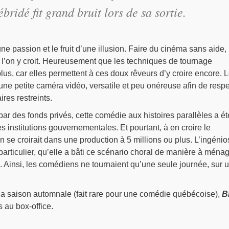
ridé fit grand bruit lors de sa sortie.
une passion et le fruit d’une illusion. Faire du cinéma sans aide,
l’on y croit. Heureusement que les techniques de tournage
plus, car elles permettent à ces doux rêveurs d’y croire encore. 
 une petite caméra vidéo, versatile et peu onéreuse afin de respe
res restreints.
ar des fonds privés, cette comédie aux histoires parallèles a ét
s institutions gouvernementales. Et pourtant, à en croire le
n se croirait dans une production à 5 millions ou plus. L’ingénio
particulier, qu’elle a bâti ce scénario choral de manière à ména
 Ainsi, les comédiens ne tournaient qu’une seule journée, sur 
 la saison automnale (fait rare pour une comédie québécoise),
Bl
s au box-office.