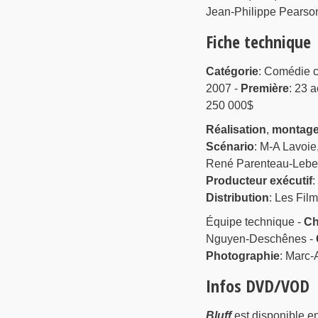
Jean-Philippe Pearson 
Fiche technique
Catégorie
: Comédie c
2007 -
Première
: 23 
250 000$
Réalisation
,
montag
Scénario
: M-A Lavoie
René Parenteau-Lebeu
Producteur exécutif
:
Distribution
: Les Film
Équipe technique -
Ch
Nguyen-Deschênes -
Photographie
: Marc-
Infos DVD/VOD
Bluff
est disponible e