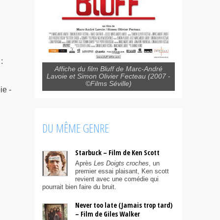
:
Affiche du film Bluff de Marc-André
Lavoie et Simon Olivier Fecteau (2007 -
©Films Séville)
ie -
DU MÊME GENRE
Starbuck – Film de Ken Scott
Après
Les Doigts croches
, un
premier essai plaisant, Ken scott
revient avec une comédie qui
pourrait bien faire du bruit.
Never too late (Jamais trop tard)
– Film de Giles Walker