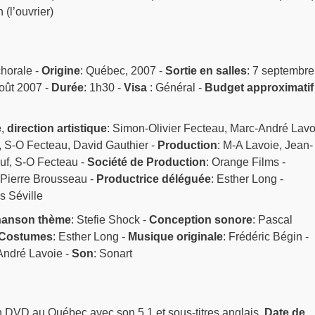
(l’ouvrier)
horale -
Origine
: Québec, 2007 -
Sortie en salles
: 7 septembre
août 2007 -
Durée
: 1h30 -
Visa
: Général -
Budget approximatif
e
,
direction artistique
: Simon-Olivier Fecteau, Marc-André Lavo
, S-O Fecteau, David Gauthier -
Production
: M-A Lavoie, Jean-
f, S-O Fecteau -
Société de Production
: Orange Films -
 Pierre Brousseau -
Productrice déléguée
: Esther Long -
s Séville
anson thème
: Stefie Shock -
Conception sonore
: Pascal
Costumes
: Esther Long -
Musique originale
: Frédéric Bégin -
André Lavoie -
Son
: Sonart
n DVD au Québec avec son 5.1 et sous-titres anglais.
Date de