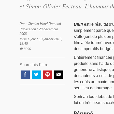
et Simon-Olivier Fecteau. L’humour déb
Par : Charles-Henri Ramond
Bluff
est le résultat d’
Publication : 28 décembre
simplement parce que 
2008
s’allègent de plus en 
Mise à jour : 13 janvier 2013,
film a été tourné avec
18:40
des impératifs budgétai
8256
Entièrement financée p
produite sans l’aide de
Share this Film:
générique artistique, o
des auteurs a ceci de 
les coûts au maximum.
seul lieu de tournage.
Sorti au tout début de
fut un très beau succè
Résumé