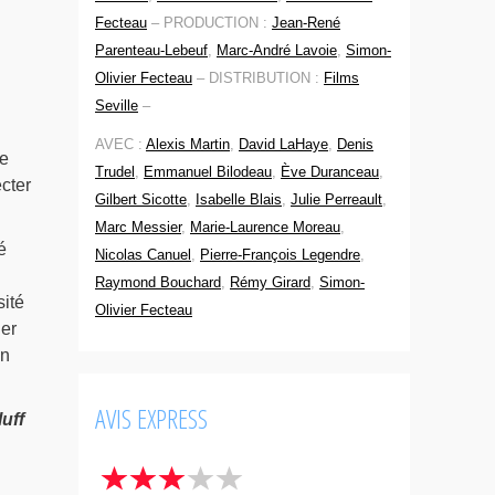
Fecteau
–
PRODUCTION :
Jean-René
Parenteau-Lebeuf
,
Marc-André Lavoie
,
Simon-
Olivier Fecteau
–
DISTRIBUTION :
Films
Seville
–
AVEC :
Alexis Martin
,
David LaHaye
,
Denis
Le
Trudel
,
Emmanuel Bilodeau
,
Ève Duranceau
,
cter
Gilbert Sicotte
,
Isabelle Blais
,
Julie Perreault
,
Marc Messier
,
Marie-Laurence Moreau
,
é
Nicolas Canuel
,
Pierre-François Legendre
,
Raymond Bouchard
,
Rémy Girard
,
Simon-
sité
Olivier Fecteau
ger
un
AVIS EXPRESS
uff