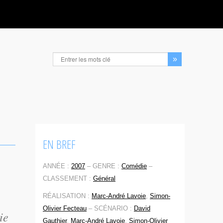
EN BREF
ANNÉE :
2007
–
GENRE :
Comédie
–
CLASSEMENT :
Général
RÉALISATION :
Marc-André Lavoie
,
Simon-
Olivier Fecteau
–
SCÉNARIO :
David
ie
Gauthier
,
Marc-André Lavoie
,
Simon-Olivier