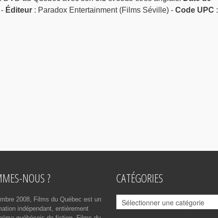
 -
Éditeur
: Paradox Entertainment (Films Séville) -
Code UPC
:
MMES-NOUS ?
CATÉGORIES
Catégories
mbre 2008, Films du Québec est un
rmation indépendant, entièrement
néma québécois de fiction. Films du