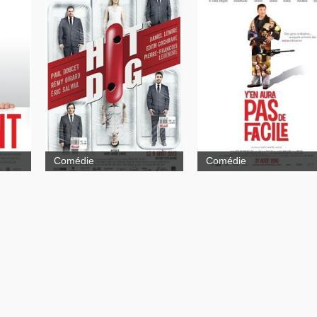
Y'en aura pas de
facile
Bluff
Comédie
Comédie