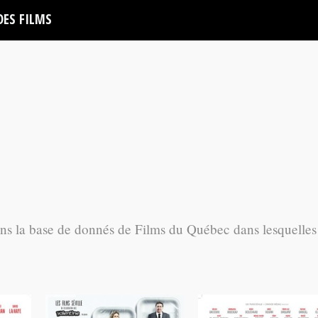
DES FILMS
ans la base de donnés de Films du Québec dans lesquelles