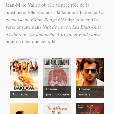
Jean-Marc Vallée où elle tient le rôle de la
La
prostituée. Elle sera aussi la femme à barbe de
comtesse de Bâton Rouge
d’André Forcier. On la
Nuit de noces
Les États-Unis
verra ensuite dans
,
d’Albert
Un dimanche à Kigali
Funkytown
ou
et
pour ne citer que ceux-là.
Drame
Drame
Comédie
psychologique
musical
Funkytown