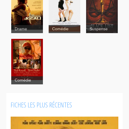
Drame
Comédie
Suspense
Un
Liste
dimanche à
noire
Nuit de
Kigali
noces
Comédie
FICHES LES PLUS RÉCENTES
Acapulco