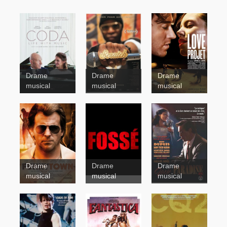
Drame
Drame
Drame
musical
musical
musical
Scratch
Drame
Drame
Drame
Jack
musical
musical
musical
Funkytown
Paradise -
Les nuits de
Montréal
Fossé