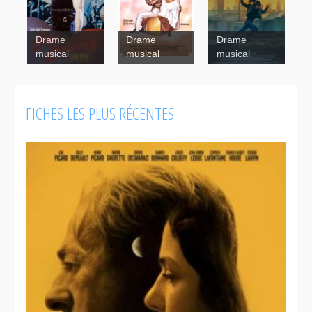
Drame
Drame
Drame
musical
musical
musical
CQ2 (Seek
you too)
FICHES LES PLUS RÉCENTES
Eddie and
Fantastica
the Cruisers
II