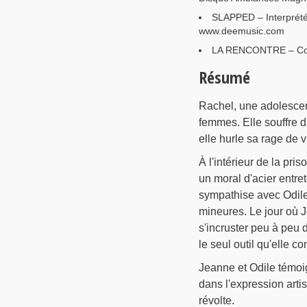
SLAPPED – Interprété
www.deemusic.com
LA RENCONTRE – Comp
Résumé
Rachel, une adolescent
femmes. Elle souffre d'
elle hurle sa rage de v
À l'intérieur de la pr
un moral d'acier entre
sympathise avec Odile,
mineures. Le jour où Je
s'incruster peu à peu d
le seul outil qu'elle co
Jeanne et Odile témoig
dans l'expression arti
révolte.