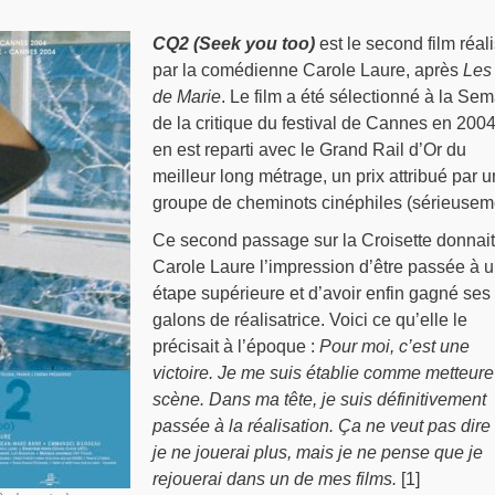
CQ2 (Seek you too)
est le second film réal
par la comédienne Carole Laure, après
Les 
de Marie
. Le film a été sélectionné à la Se
de la critique du festival de Cannes en 2004
en est reparti avec le Grand Rail d’Or du
meilleur long métrage, un prix attribué par u
groupe de cheminots cinéphiles (sérieuseme
Ce second passage sur la Croisette donnait
Carole Laure l’impression d’être passée à 
étape supérieure et d’avoir enfin gagné ses
galons de réalisatrice. Voici ce qu’elle le
précisait à l’époque :
Pour moi, c’est une
victoire. Je me suis établie comme metteure
scène. Dans ma tête, je suis définitivement
passée à la réalisation. Ça ne veut pas dire
je ne jouerai plus, mais je ne pense que je
rejouerai dans un de mes films.
[1]