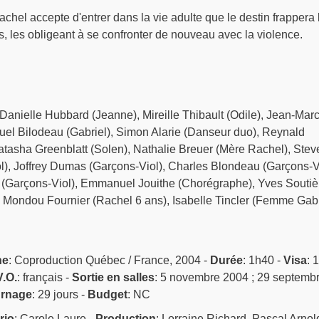
hel accepte d'entrer dans la vie adulte que le destin frappera 
as, les obligeant à se confronter de nouveau avec la violence.
Danielle Hubbard (Jeanne), Mireille Thibault (Odile), Jean-Mar
el Bilodeau (Gabriel), Simon Alarie (Danseur duo), Reynald
tasha Greenblatt (Solen), Nathalie Breuer (Mère Rachel), Stev
l), Joffrey Dumas (Garçons-Viol), Charles Blondeau (Garçons-Vi
 (Garçons-Viol), Emmanuel Jouithe (Chorégraphe), Yves Soutiè
e Mondou Fournier (Rachel 6 ans), Isabelle Tincler (Femme Gabr
ne
: Coproduction Québec / France, 2004 -
Durée
: 1h40 -
Visa
: 
.O.
: français -
Sortie en salles
: 5 novembre 2004 ; 29 septemb
rnage
: 29 jours -
Budget
: NC
rio
: Carole Laure -
Production
: Lorraine Richard, Pascal Arnol