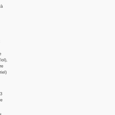
là
c
e
ol),
re
iel)
13
re
d,