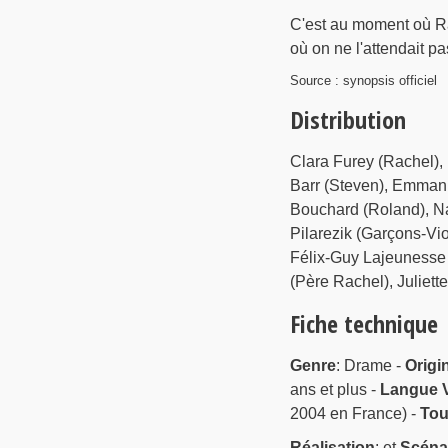
C'est au moment où Rac
où on ne l'attendait p
Source : synopsis officiel
Distribution
Clara Furey (Rachel), 
Barr (Steven), Emmanu
Bouchard (Roland), Na
Pilarezik (Garçons-Vio
Félix-Guy Lajeunesse
(Père Rachel), Juliett
Fiche technique
Genre
: Drame -
Origi
ans et plus -
Langue V
2004 en France) -
Tou
Réalisation
: et
Scéna