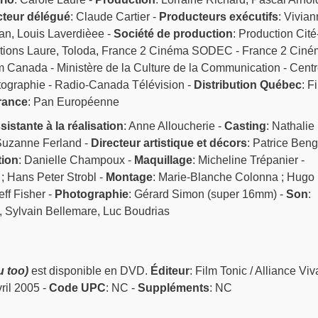
teur délégué
: Claude Cartier -
Producteurs exécutifs
: Vivia
an, Louis Laverdièee -
Société de production
: Production Cité
tions Laure, Toloda, France 2 Cinéma SODEC - France 2 Ciné
m Canada - Ministère de la Culture de la Communication - Cent
tographie - Radio-Canada Télévision -
Distribution Québec
: F
France
: Pan Européenne
sistante à la réalisation
: Anne Alloucherie -
Casting
: Nathalie
Suzanne Ferland -
Directeur artistique et décors
: Patrice Beng
tion
: Danielle Champoux -
Maquillage
: Micheline Trépanier -
 ; Hans Peter Strobl -
Montage
: Marie-Blanche Colonna ; Hugo
Jeff Fisher -
Photographie
: Gérard Simon (super 16mm) -
Son
:
, Sylvain Bellemare, Luc Boudrias
 too)
est disponible en DVD.
Éditeur
: Film Tonic / Alliance Viv
vril 2005 -
Code UPC
: NC -
Suppléments
: NC