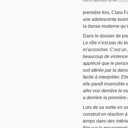
Affiche alternative du film CQ2 
première fois, Clara Fu
une adolescente tourm
la danse moderne qu’e
Dans le dossier de pre
Le rôle n’est pas du t
m’accrocher. C’est u
beaucoup de violence. 
apprécié que le person
soit attirée par la da
facile à interpréter. El
elle paraît insensible
aller voir derrière le
a derrière la première
Lors de sa sortie en sa
construit en réaction à
temps dans des intéri
film sur le mouvement 