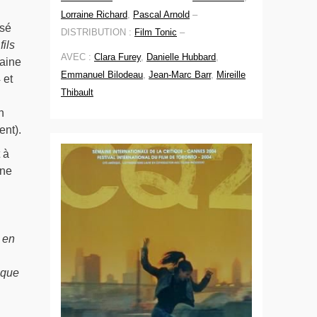
Lorraine Richard
,
Pascal Arnold
–
isé
DISTRIBUTION :
Film Tonic
–
fils
AVEC :
Clara Furey
,
Danielle Hubbard
,
maine
Emmanuel Bilodeau
,
Jean-Marc Barr
,
Mireille
 et
Thibault
n
nt).
 à
une
 en
 que