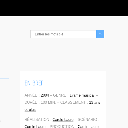
EN BREF
ANNÉE :
2004
–
GENRE :
Drame musical
–
DURÉE : 100 MIN. –
CLASSEMENT :
13 ans
et plus
.
RÉALISATION :
Carole Laure
–
SCÉNARIO :
Carole Laure
–
PRODUCTION :
Carole Laure
,