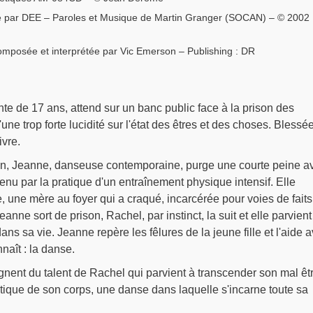
 par DEE – Paroles et Musique de Martin Granger (SOCAN) – © 2002
osée et interprétée par Vic Emerson – Publishing : DR
e de 17 ans, attend sur un banc public face à la prison des
une trop forte lucidité sur l'état des êtres et des choses. Blessée
ivre.
ison, Jeanne, danseuse contemporaine, purge une courte peine a
tenu par la pratique d'un entraînement physique intensif. Elle
 une mère au foyer qui a craqué, incarcérée pour voies de faits
anne sort de prison, Rachel, par instinct, la suit et elle parvient
ans sa vie. Jeanne repère les fêlures de la jeune fille et l'aide 
nnaît : la danse.
nent du talent de Rachel qui parvient à transcender son mal êt
stique de son corps, une danse dans laquelle s'incarne toute sa