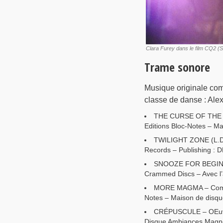
Clara Furey dans le film CQ2 (
Trame sonore
Musique originale co
classe de danse : Al
THE CURSE OF THE EYE
Editions Bloc-Notes – M
TWILIGHT ZONE (L.Da
Records – Publishing : 
SNOOZE FOR BEGINNER
Crammed Discs – Avec l’a
MORE MAGMA – Composé
Notes – Maison de disqu
CRÉPUSCULE – OEuvre
Disque Ambiances Magn