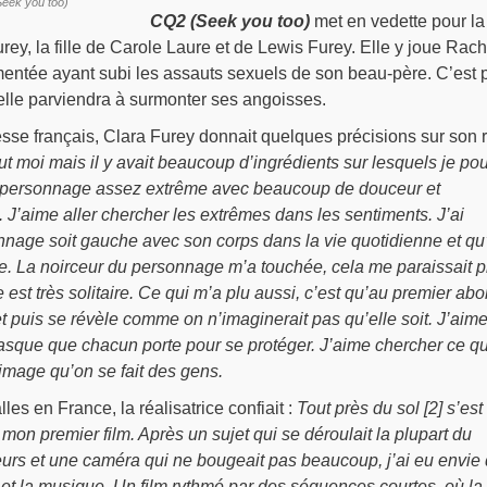
(Seek you too)
CQ2 (Seek you too)
met en vedette pour la
rey, la fille de Carole Laure et de Lewis Furey. Elle y joue Rach
entée ayant subi les assauts sexuels de son beau-père. C’est 
lle parviendra à surmonter ses angoisses.
sse français, Clara Furey donnait quelques précisions sur son r
out moi mais il y avait beaucoup d’ingrédients sur lesquels je po
n personnage assez extrême avec beaucoup de douceur et
J’aime aller chercher les extrêmes dans les sentiments. J’ai
nage soit gauche avec son corps dans la vie quotidienne et qu’
nse. La noirceur du personnage m’a touchée, cela me paraissait p
le est très solitaire. Ce qui m’a plu aussi, c’est qu’au premier abo
 et puis se révèle comme on n’imaginerait pas qu’elle soit. J’aim
 masque que chacun porte pour se protéger. J’aime chercher ce qu’
 image qu’on se fait des gens.
lles en France, la réalisatrice confiait :
Tout près du sol [2] s’est
 mon premier film. Après un sujet qui se déroulait la plupart du
eurs et une caméra qui ne bougeait pas beaucoup, j’ai eu envie 
et la musique. Un film rythmé par des séquences courtes, où la