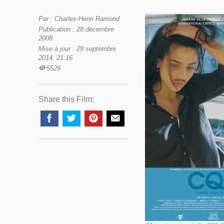
Par : Charles-Henri Ramond
Publication : 28 décembre
2008
Mise à jour : 29 septembre
2014, 21:16
5529
Share this Film: