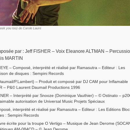
Seek you too) de Carole Laure
mposée par : Jeff FISHER – Voix Eleanore ALTMAN – Percussi
exis MARTIN
 – Composé, interprété et réalisé par Ramasutra – Editeur : Les
aison de disques : Sempini Records
umail/P.Lambert) – Produit et composé par DJ CAM pour Inflamable
DR – P&© Laurent Daumail Productions 1996
 – Interprété par Snooze (Dominique Vauthier) – © Ostinato – p20
imable autorisation de Universal Music Projets Spéciaux
, interprété et réalisé par Ramasutra – Editeur : Les Editions Bloc
es : Sempini Records
 écrite pour la troupe O Vertigo – Musique de Jean Derome (SOCAN
étiques AM-084CD – © Jean Derome