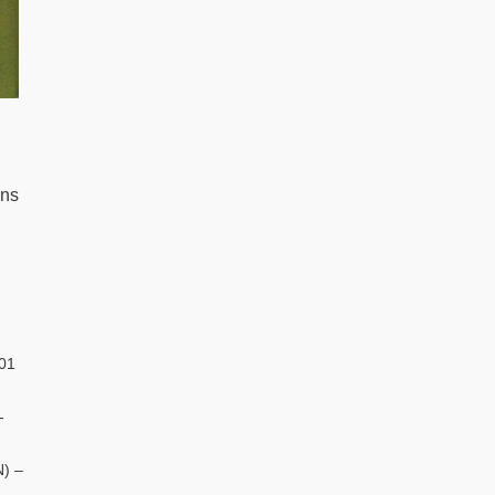
ons
01
-
) –