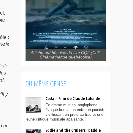
el,
par
ôle :
uvais
Affiche québécoise du film CQ2 (Coll.
Cinémathèque québécoise)
elle
lus
rd,
DU MÊME GENRE
e
il y
Coda – Film de Claude Lalonde
Ce drame musical anglophone
évoque la relation entre un pianiste
vieillissant en proie au trac et une
jeune critique musicale apaisante.
d’un
Eddie and the Cruisers II: Eddie