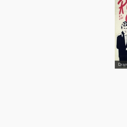
Ross
Dra