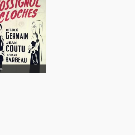
Le
ignol et les cloches
me