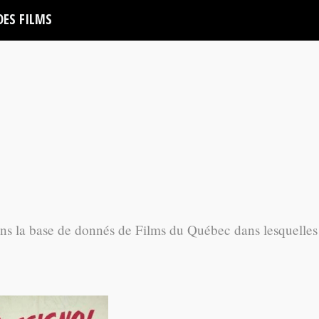
DES FILMS
ans la base de donnés de Films du Québec dans lesquelles