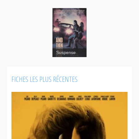
Suspense
And
FICHES LES PLUS RÉCENTES
Then You
Die