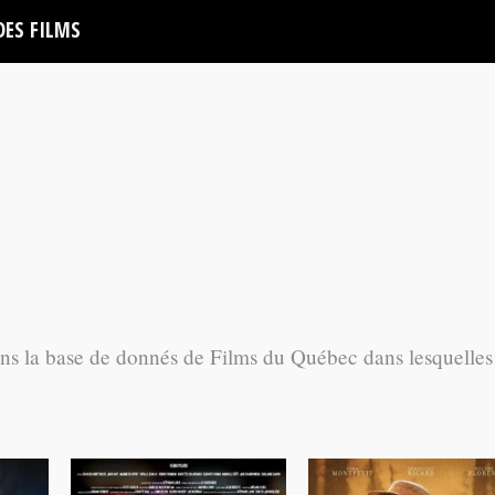
DES FILMS
ans la base de donnés de Films du Québec dans lesquelles