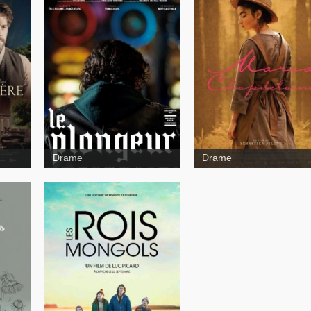
Mémoires affectives
Drame
Drame
Les rois
mongols
À
isent