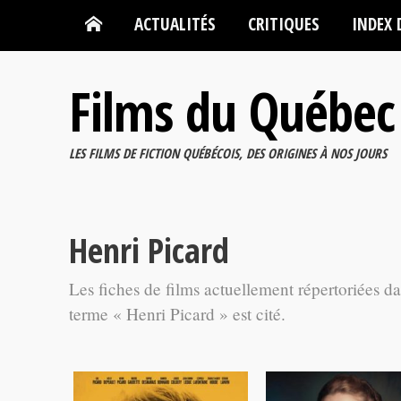
ACTUALITÉS
CRITIQUES
INDEX 
Films du Québec
LES FILMS DE FICTION QUÉBÉCOIS, DES ORIGINES À NOS JOURS
Henri Picard
Les fiches de films actuellement répertoriées d
terme « Henri Picard » est cité.