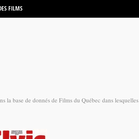
DES FILMS
ans la base de donnés de Films du Québec dans lesquelles