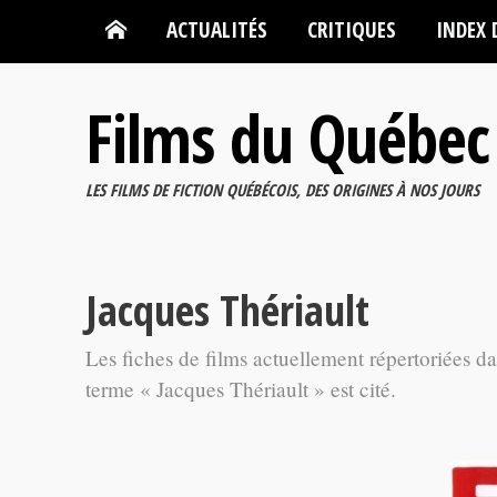
ACTUALITÉS
CRITIQUES
INDEX 
Films du Québec
LES FILMS DE FICTION QUÉBÉCOIS, DES ORIGINES À NOS JOURS
Jacques Thériault
Les fiches de films actuellement répertoriées d
terme « Jacques Thériault » est cité.