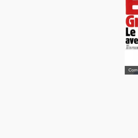
Elvi
Mem
Comé