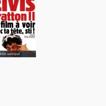
s Gratton II - Miracle à
phis
die satirique