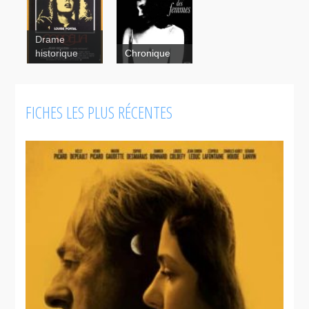
Drame
historique
Chronique
Cordélia
FICHES LES PLUS RÉCENTES
La beauté
des femmes