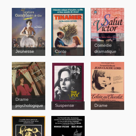
Comédie
Jeunesse
Conte
dramatique
Tinamer
Tirelire,
Salut Victor !
combine$ et
cie
Drame
psychologique
Suspense
Drame
The Pyx
Contes pour
Eclair au
tous
chocolat
La fenêtre